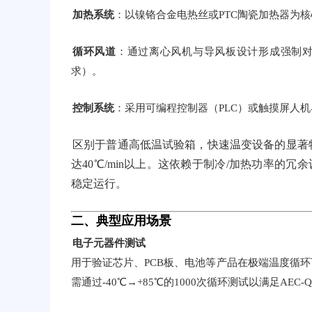
加热系统
：以镍铬合金电热丝或PTC陶瓷加热器为核
循环风道
：通过离心风机与导风板设计形成强制对流，
求）。
控制系统
：采用可编程控制器（PLC）或触摸屏人
区别于普通高低温试验箱，快速温变设备的显著特点
达40℃/min以上。这依赖于制冷/加热功率的
稳定运行。
二、典型应用场景
电子元器件测试
用于验证芯片、PCB板、电池等产品在极端温度循
需通过-40℃→+85℃的1000次循环测试以满足AEC-Q