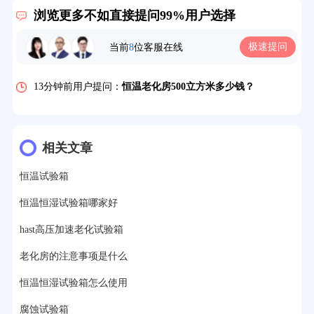
10分钟前用户提问：
高温老化房一般温度多少？
浏览更多不如直接提问99%用户选择
12分钟前用户提问：
氙灯老化1小时等于多少天？
极速提问
当前
8
位客服在线
13分钟前用户提问：
恒温老化房500立方米多少钱？
15分钟前用户提问：
高低温试验箱玻璃用什么材料？
17分钟前用户提问：
步入式老化房有多大的？
22分钟前用户提问：
紫外线老化箱辐照时间是多久？
相关文章
25分钟前用户提问：
老化箱和干燥箱区别？
恒温试验箱
27分钟前用户提问：
移动电源老化柜与电池柜的区别？
恒温恒湿试验箱哪家好
32分钟前用户提问：
氙灯老化试验箱价格多少？
hast高压加速老化试验箱
2分钟前用户提问：
大型高温老化房价格多少钱？
老化房的注意事项是什么
恒温恒湿试验箱怎么使用
腐蚀试验箱