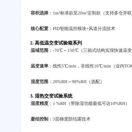
容积选择
：1m³标准款至20m³定制款（支持多仓并
核心配置
：PID智能温控模块+风道分流技术
2. 高低温交变试验箱系列
温域范围
：-70℃～150℃（三箱式结构实现快速温
温变速率
：线性5℃/min，非线性10℃/min（业内T
湿度范围
：20%RH～98%RH（选配）
3. 湿热交变试验系统
湿度精度
：± %RH（带除湿功能最低可达10%RH）
凝结控制
：3层梯度防结露技术