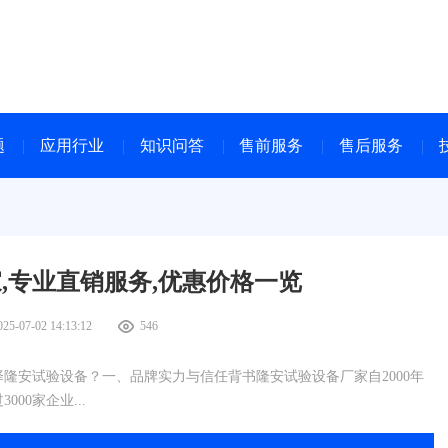
题
应用行业
知识问答
售前服务
售后服务
,专业直销服务,优惠价格一览
025-07-02 14:13:12
546
隆安试验设备？一、品牌实力与信任背书隆安试验设备厂家自2000年
00家企业...