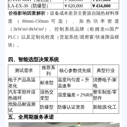
LA-EX-30（防爆型）
￥620,000
￥434,000
价格影响因素解析：
设备成本差异主要源自隔热材料厚
度（80mm-150mm可选）、加热功率密度
（3kW/m³-8kW/m³）、控制系统品牌（欧姆龙vs国产
PLC）以及定制化程度（货架系统/观察窗/快速降温模
块）。
四、智能选型决策系统
推荐系
测试需求
核心参数优先级
典型行业
列
电子产品高温
温度均匀度＞升
消费电子/家
标准型
老化
温速率
电
汽车零部件湿
湿热交
整车制造/零
湿度偏差＜2%RH
热循环
变型
部件
危险品耐温测
防爆型
防爆认证资质
新能源/化工
试
五、全周期服务承诺