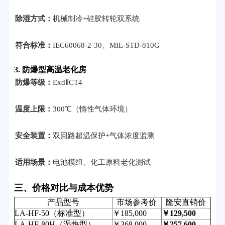
除湿方式：
机械制冷+硅胶转轮双系统
符合标准：
IEC60068-2-30、MIL-STD-810G
3. 防爆型高温老化房
防爆等级：
ExdⅡCT4
温度上限：
300℃（惰性气体环境）
安全装置：
双回路超温保护+气体浓度监测
适用场景：
电池模组、化工原料老化测试
三、价格对比与成本优势
产品型号
市场参考价
隆安直销价
LA-HF-50（标准型）
￥185,000
￥129,500
LA-HF-80H（湿热型）
￥368,000
￥257,600