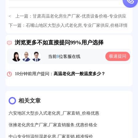
< 上一篇：
甘肃高温老化房生产厂家-优质设备价格-专业供应
32分钟前用户提问：
氙灯老化试验箱价格多少？
商推荐
下一篇：
石嘴山地区大型步入式老化房,专业厂家供应,价格详情
解析
> >
2分钟前用户提问：
大型高温老化房价格多少钱？
浏览更多不如直接提问99%用户选择
5分钟前用户提问：
高温恒温试验箱待机温度多少？
极速提问
当前
8
位客服在线
7分钟前用户提问：
老化房安全要求标准有哪些？
10分钟前用户提问：
高温老化房一般温度多少？
12分钟前用户提问：
氙灯老化1小时等于多少天？
13分钟前用户提问：
恒温老化房500立方米多少钱？
相关文章
15分钟前用户提问：
高低温试验箱玻璃用什么材料？
六安地区大型步入式老化房_厂家直销_价格优惠
17分钟前用户提问：
步入式老化房有多大的？
张掖老化房生产厂家,厂家直销服务,优惠价格全
22分钟前用户提问：
紫外线老化箱辐照时间是多久？
中山专业恒温恒湿老化房,厂家直销,精准报价