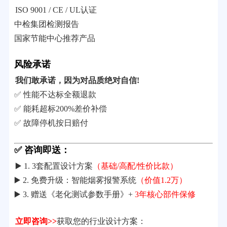
ISO 9001 / CE / UL认证
中检集团检测报告
国家节能中心推荐产品
风险承诺
我们敢承诺，因为对品质绝对自信!
✅ 性能不达标全额退款
✅ 能耗超标200%差价补偿
✅ 故障停机按日赔付
✅ 咨询即送：
▶️ 1. 3套配置设计方案
（基础/高配/性价比款）
▶️ 2. 免费升级：智能烟雾报警系统
（价值1.2万）
▶️ 3. 赠送《老化测试参数手册》+
3年核心部件保修
立即咨询>>
获取您的行业设计方案：