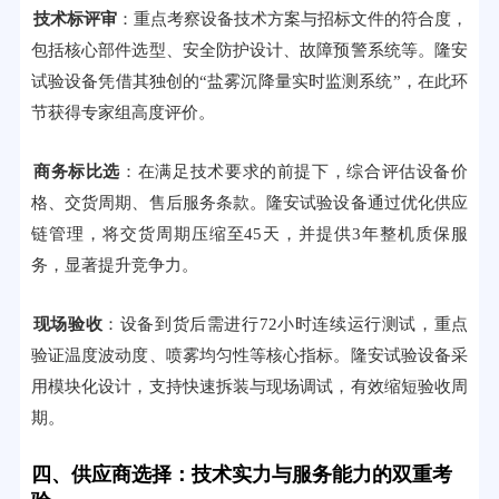
技术标评审
：重点考察设备技术方案与招标文件的符合度，
包括核心部件选型、安全防护设计、故障预警系统等。隆安
试验设备凭借其独创的“盐雾沉降量实时监测系统”，在此环
节获得专家组高度评价。
商务标比选
：在满足技术要求的前提下，综合评估设备价
格、交货周期、售后服务条款。隆安试验设备通过优化供应
链管理，将交货周期压缩至45天，并提供3年整机质保服
务，显著提升竞争力。
现场验收
：设备到货后需进行72小时连续运行测试，重点
验证温度波动度、喷雾均匀性等核心指标。隆安试验设备采
用模块化设计，支持快速拆装与现场调试，有效缩短验收周
期。
四、供应商选择：技术实力与服务能力的双重考