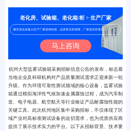
老化房、试验箱、老化箱/柜 > 生产厂家
隆安老化设备25生产厂家直销价格，品质售后双保障，厂家直供价更优！
马上咨询
杭州大型盐雾试验箱采购招标信息公告的发布，标志着
当地企业及科研机构对产品质量测试需求正迎来新一轮
升级。作为环境可靠性测试领域的核心设备，盐雾试验
箱通过模拟海洋性气候加速金属腐蚀过程，成为汽车制
造、电子电器、航空航天等行业验证产品耐腐蚀性能的
关键工具。此次杭州地区集中采购招标，不仅体现了区
域产业对高标准测试设备的迫切需求，也为优质供应商
提供了展示技术实力的平台。以下从招标背景、技术要