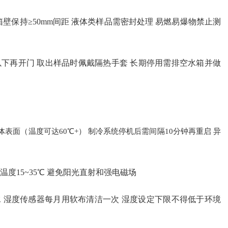
箱壁保持≥50mm间距 液体类样品需密封处理 易燃易爆物禁止测
℃以下再开门 取出样品时佩戴隔热手套 长期停用需排空水箱并做
表面（温度可达60℃+） 制冷系统停机后需间隔10分钟再重启 异
境温度15~35℃ 避免阳光直射和强电磁场
 湿度传感器每月用软布清洁一次 湿度设定下限不得低于环境