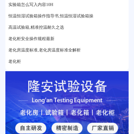
15分钟前用户提问：
高低温试验箱玻璃用什么材料？
实验箱怎么写入内容10H
17分钟前用户提问：
步入式老化房有多大的？
恒温恒湿试验箱操作指导书,恒温恒湿试验箱操
22分钟前用户提问：
紫外线老化箱辐照时间是多久？
高温试验箱,精准控温耐久之选
25分钟前用户提问：
老化箱和干燥箱区别？
老化柜安全操作规程最新
老化房温度标准,老化房温度标准全解析
27分钟前用户提问：
移动电源老化柜与电池柜的区别？
老化柜
32分钟前用户提问：
氙灯老化试验箱价格多少？
2分钟前用户提问：
大型高温老化房价格多少钱？