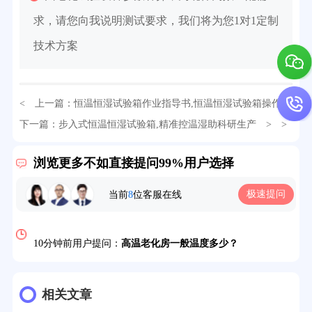
求，请您向我说明测试要求，我们将为您1对1定制
技术方案
< 上一篇：
恒温恒湿试验箱作业指导书,恒温恒湿试验箱操作全
32分钟前用户提问：
氙灯老化试验箱价格多少？
攻略
下一篇：
步入式恒温恒湿试验箱,精准控温湿助科研生产
> >
2分钟前用户提问：
大型高温老化房价格多少钱？
浏览更多不如直接提问99%用户选择
5分钟前用户提问：
高温恒温试验箱待机温度多少？
极速提问
当前
8
位客服在线
7分钟前用户提问：
老化房安全要求标准有哪些？
10分钟前用户提问：
高温老化房一般温度多少？
12分钟前用户提问：
氙灯老化1小时等于多少天？
13分钟前用户提问：
恒温老化房500立方米多少钱？
相关文章