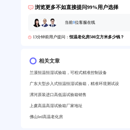
10分钟前用户提问：
高温老化房一般温度多少？
浏览更多不如直接提问99%用户选择
12分钟前用户提问：
氙灯老化1小时等于多少天？
当前
8
位客服在线
13分钟前用户提问：
恒温老化房500立方米多少钱？
15分钟前用户提问：
高低温试验箱玻璃用什么材料？
17分钟前用户提问：
步入式老化房有多大的？
相关文章
22分钟前用户提问：
紫外线老化箱辐照时间是多久？
兰溪恒温恒湿试验箱，可程式精准控制设备
25分钟前用户提问：
老化箱和干燥箱区别？
广东大型步入式恒温恒湿试验箱，精准环境测试设
27分钟前用户提问：
移动电源老化柜与电池柜的区别
漯河原装进口高低温试验箱销售
32分钟前用户提问：
氙灯老化试验箱价格多少？
上虞高温高湿试验箱厂家地址
2分钟前用户提问：
大型高温老化房价格多少钱？
佛山led高温老化房