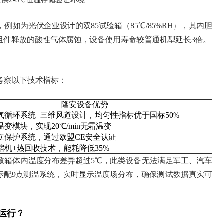
供2-8℃恒温存储验证环境
如为光伏企业设计的双85试验箱（85℃/85%RH），其内胆
伏组件释放的酸性气体腐蚀，设备使用寿命较普通机型延长3倍。
考察以下技术指标：
隆安设备优势
气循环系统+三维风道设计，均匀性指标优于国标50%
变模块，实现20℃/min无霜温变
立保护系统，通过欧盟CE安全认证
缩机+热回收技术，能耗降低35%
致箱体内温度分布差异超过5℃，此类设备无法满足军工、汽车
标配9点测温系统，实时显示温度场分布，确保测试数据真实可
运行？