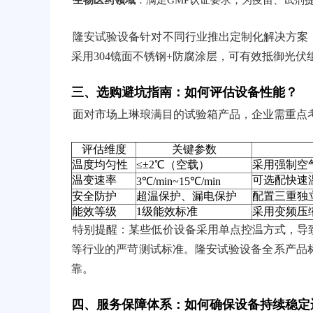
生物医药领域
：满足GMP认证要求，为疫苗、试剂提
隆安试验设备针对不同行业推出定制化解决方案，例
采用304镜面不锈钢+防腐涂层，可有效抵御光
三、选购避坑指南：如何评估设备性能？
面对市场上琳琅满目的试验箱产品，企业需重点
评估维度
关键参数
温度均匀性
≤±2℃（空载）
采用强制空
温变速率
可选配快速温
3℃/min~15℃/min
安全防护
超温保护、漏电保护
配置三重独
能效等级
1级能效标准
采用变频压
特别提醒：某些低价设备采用单点控温方式，导
等行业的严苛测试标准。隆安试验设备全系产品
靠。
四、服务保障体系：如何确保设备持续稳定