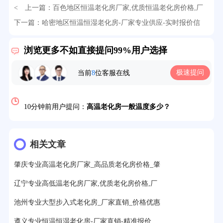
< 上一篇：
百色地区恒温老化房厂家,优质恒温老化房价格,厂
32分钟前用户提问：
氙灯老化试验箱价格多少？
家直销价格优惠
下一篇：
哈密地区恒温恒湿老化房-厂家专业供应-实时报价信
息
> >
2分钟前用户提问：
大型高温老化房价格多少钱？
浏览更多不如直接提问99%用户选择
5分钟前用户提问：
高温恒温试验箱待机温度多少？
极速提问
当前
8
位客服在线
7分钟前用户提问：
老化房安全要求标准有哪些？
10分钟前用户提问：
高温老化房一般温度多少？
12分钟前用户提问：
氙灯老化1小时等于多少天？
13分钟前用户提问：
恒温老化房500立方米多少钱？
相关文章
15分钟前用户提问：
高低温试验箱玻璃用什么材料？
肇庆专业高温老化房厂家_高品质老化房价格_肇
17分钟前用户提问：
步入式老化房有多大的？
辽宁专业高低温老化房厂家,优质老化房价格,厂
22分钟前用户提问：
紫外线老化箱辐照时间是多久？
池州专业大型步入式老化房_厂家直销_价格优惠
25分钟前用户提问：
老化箱和干燥箱区别？
遵义专业恒温恒湿老化房-厂家直销-精准报价