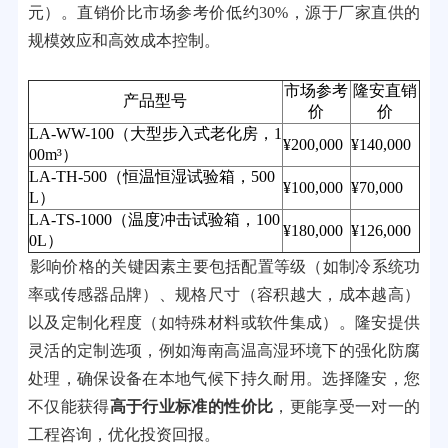
元）。直销价比市场参考价低约30%，源于厂家直供的
规模效应和高效成本控制。
市场参考
隆安直销
产品型号
价
价
LA-WW-100（大型步入式老化房，1
¥200,000
¥140,000
00m³）
LA-TH-500（恒温恒湿试验箱，500
¥100,000
¥70,000
L）
LA-TS-1000（温度冲击试验箱，100
¥180,000
¥126,000
0L）
影响价格的关键因素主要包括配置等级（如制冷系统功
率或传感器品牌）、规格尺寸（容积越大，成本越高）
以及定制化程度（如特殊材料或软件集成）。隆安提供
灵活的定制选项，例如海南高温高湿环境下的强化防腐
处理，确保设备在本地气候下持久耐用。选择隆安，您
不仅能获得
高于行业标准的性价比
，更能享受一对一的
工程咨询，优化投资回报。