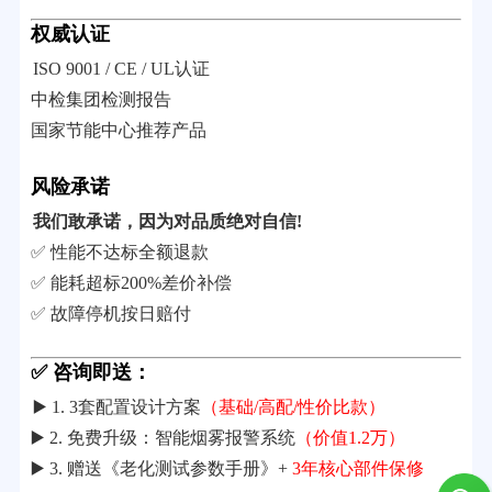
权威认证
ISO 9001 / CE / UL认证
中检集团检测报告
国家节能中心推荐产品
风险承诺
我们敢承诺，因为对品质绝对自信!
✅ 性能不达标全额退款
✅ 能耗超标200%差价补偿
✅ 故障停机按日赔付
✅ 咨询即送：
▶️ 1. 3套配置设计方案
（基础/高配/性价比款）
▶️ 2. 免费升级：智能烟雾报警系统
（价值1.2万）
▶️ 3. 赠送《老化测试参数手册》+
3年核心部件保修