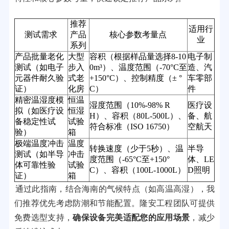
推荐
适用行
测试需求
产品
核心参数考量点
业
系列
产品批量老化
大型
容积（根据样品量选择8-10
电子制
测试（如电子
步入
0m³）、温度范围（-70°C至
造、汽
元器件耐久验
式老
+150°C）、控制精度（± °
车零部
证）
化房
C）
件
精密温湿度模
恒温
湿度范围（10%-98% R
医疗设
拟（如医疗设
恒湿
H）、容积（80L-500L）、
备、航
备稳定性试
试验
符合标准（ISO 16750）
空航天
验）
箱
极端温度冲击
温度
转换速度（少于5秒）、温
半导
测试（如半导
冲击
度范围（-65°C至+150°
体、LE
体可靠性验
试验
C）、容积（100L-1000L）
D照明
证）
箱
通过此指南，结合海南的气候特点（如高温高湿），我
们推荐优先考虑防潮和节能配置。隆安工程团队可提供
免费选型支持，
确保设备完美适配您的应用场景
，减少