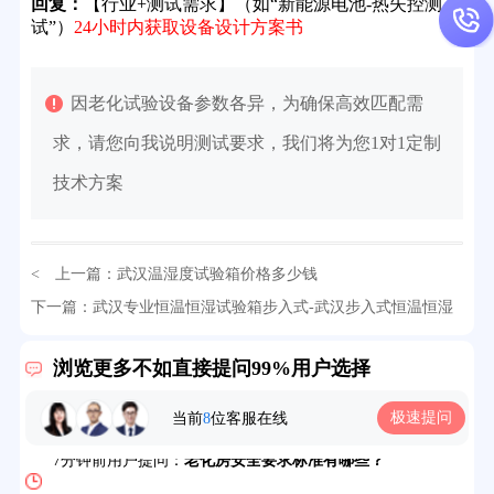
回复：
【行业+测试需求】（如“新能源电池-热失控测
试”）
24小时内获取设备设计方案书
因老化试验设备参数各异，为确保高效匹配需
求，请您向我说明测试要求，我们将为您1对1定制
技术方案
< 上一篇：
武汉温湿度试验箱价格多少钱
32分钟前用户提问：
氙灯老化试验箱价格多少？
下一篇：
武汉专业恒温恒湿试验箱步入式-武汉步入式恒温恒湿
试验箱
> >
2分钟前用户提问：
大型高温老化房价格多少钱？
浏览更多不如直接提问99%用户选择
5分钟前用户提问：
高温恒温试验箱待机温度多少？
极速提问
当前
8
位客服在线
7分钟前用户提问：
老化房安全要求标准有哪些？
10分钟前用户提问：
高温老化房一般温度多少？