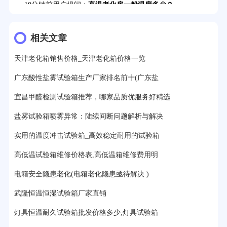
12分钟前用户提问：
氙灯老化1小时等于多少天？
13分钟前用户提问：
恒温老化房500立方米多少钱？
相关文章
15分钟前用户提问：
高低温试验箱玻璃用什么材料？
天津老化箱销售价格_天津老化箱价格一览
17分钟前用户提问：
步入式老化房有多大的？
广东酸性盐雾试验箱生产厂家排名前十(广东盐
22分钟前用户提问：
紫外线老化箱辐照时间是多久？
宜昌甲醛检测试验箱推荐，哪家品质优服务好精选
25分钟前用户提问：
老化箱和干燥箱区别？
盐雾试验箱喷雾异常：陆续间断问题解析与解决
实用的温度冲击试验箱_高效稳定耐用的试验箱
27分钟前用户提问：
移动电源老化柜与电池柜的区别？
高低温试验箱维修价格表,高低温箱维修费用明
32分钟前用户提问：
氙灯老化试验箱价格多少？
电箱安全隐患老化(电箱老化隐患亟待解决 )
2分钟前用户提问：
大型高温老化房价格多少钱？
武隆恒温恒湿试验箱厂家直销
灯具恒温耐久试验箱批发价格多少,灯具试验箱