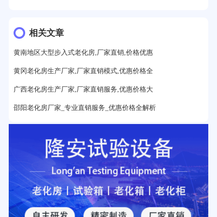
12分钟前用户提问：
氙灯老化1小时等于多少天？
13分钟前用户提问：
恒温老化房500立方米多少钱？
相关文章
15分钟前用户提问：
高低温试验箱玻璃用什么材料？
黄南地区大型步入式老化房,厂家直销,价格优惠
17分钟前用户提问：
步入式老化房有多大的？
黄冈老化房生产厂家,厂家直销模式,优惠价格全
22分钟前用户提问：
紫外线老化箱辐照时间是多久？
广西老化房生产厂家,厂家直销服务,优惠价格大
25分钟前用户提问：
老化箱和干燥箱区别？
邵阳老化房厂家_专业直销服务_优惠价格全解析
27分钟前用户提问：
移动电源老化柜与电池柜的区别？
32分钟前用户提问：
氙灯老化试验箱价格多少？
2分钟前用户提问：
大型高温老化房价格多少钱？