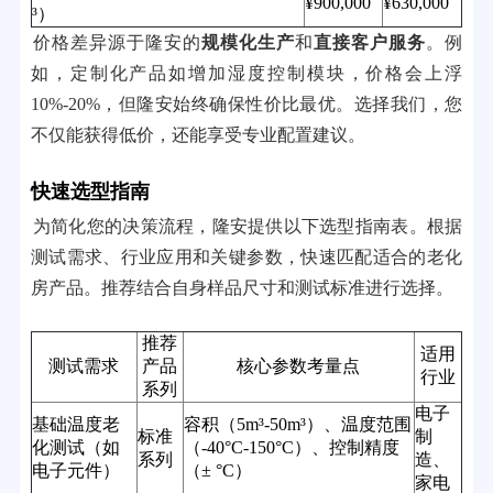
¥900,000
¥630,000
³）
价格差异源于隆安的
规模化生产
和
直接客户服务
。例
如，定制化产品如增加湿度控制模块，价格会上浮
10%-20%，但隆安始终确保性价比最优。选择我们，您
不仅能获得低价，还能享受专业配置建议。
快速选型指南
为简化您的决策流程，隆安提供以下选型指南表。根据
测试需求、行业应用和关键参数，快速匹配适合的老化
房产品。推荐结合自身样品尺寸和测试标准进行选择。
推荐
适用
测试需求
产品
核心参数考量点
行业
系列
电子
基础温度老
容积（5m³-50m³）、温度范围
标准
制
化测试（如
（-40°C-150°C）、控制精度
系列
造、
电子元件）
（± °C）
家电