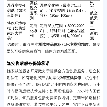
高低
汽
温湿度交变
温度变化率（最高5°C/mi
温交
车、
测试（如汽
n）、湿度控制（± % RH）、
变系
航空
车部件）
容积（20m³-100m³）
列
航天
特殊环境模
军
定制
定制温度范围（-80°C-200°
拟（如防爆
工、
化系
C）、特殊功能（如远程监
或超大样
新能
列
控）、容积（可达200m³）
品）
源
选型时，重点关注
测试样品体积
和
环境模拟精度
。隆安
团队可提供免费咨询，确保方案精准匹配。
隆安售后服务保障承诺
隆安试验设备厂家致力于提供全方位售后服务，建立长
期信任。所有老化房产品均享受
2年整机保修
，核心部件
保修延长至3年。我们承诺24小时内响应客户问题，48小
时内提供远程技术支持；如需现场服务，72小时内工程
师到位。售后服务包括免费操作培训、定期维护巡检和
终身维修支持。通过在线平台，客户可实时下载更新固