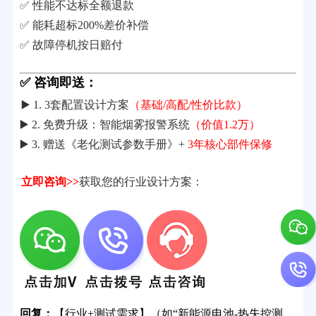
✅ 性能不达标全额退款
✅ 能耗超标200%差价补偿
✅ 故障停机按日赔付
✅ 咨询即送：
▶️ 1. 3套配置设计方案
（基础/高配/性价比款）
▶️ 2. 免费升级：智能烟雾报警系统
（价值1.2万）
▶️ 3. 赠送《老化测试参数手册》+
3年核心部件保修
立即咨询>>
获取您的行业设计方案：
回复：
【行业+测试需求】（如“新能源电池-热失控测