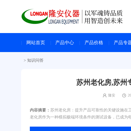
网站首页
产品中心
产品价格
产品专
>
知识问答
苏州老化房,苏州
隆安
20
内容摘要：
苏州老化房：提升产品可靠性的关键设施在
老化房作为一种模拟极端环境条件的测试设备，已成为电子