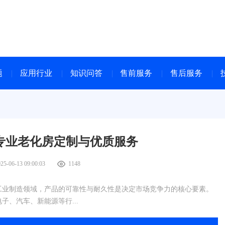
题
应用行业
知识问答
售前服务
售后服务
专业老化房定制与优质服务
25-06-13 09:00:03
1148
工业制造领域，产品的可靠性与耐久性是决定市场竞争力的核心要素。
、汽车、新能源等行...