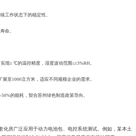
连续工作状态下的稳定性。
用寿命。
统，实现± ℃的温控精度，湿度波动范围≤±3%RH。
展至1000立方米，适应不同规模企业的需求。
-50%的能耗，契合苏州绿色制造政策导向。
老化房广泛应用于动力电池包、电控系统测试。例如，某本土