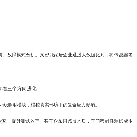
采集、故障模式分析。某智能家居企业通过大数据比对，将传感器老
正朝着三个方向进化：
UV紫外线照射模块，模拟真实环境下的复合应力影响。
交互，提升测试效率。某车企采用该技术后，车门密封件测试成本