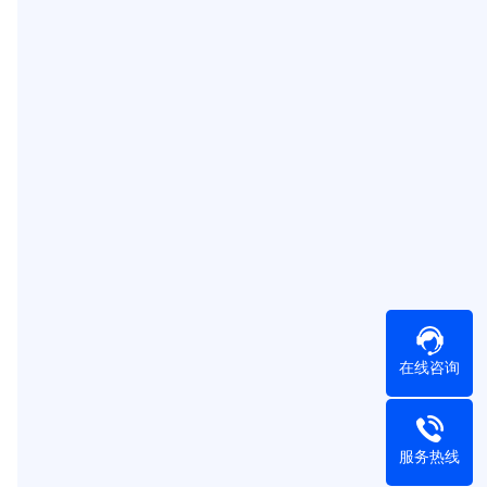
在线咨询
服务热线