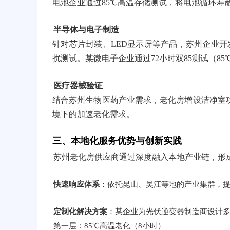
电池企业通过85℃高温存储测试，将电池循环寿
半导体与电子制造
针对芯片封装、LED显示屏等产品，苏州企业
扰测试。某微电子企业通过72小时双85测试（85℃
医疗器械验证
结合苏州生物医药产业需求，老化房增设洁净室功能（IS
境下的加速老化需求。
三、本地化服务优势与创新实践
苏州老化房供应商通过深度融入本地产业链，形
快速响应体系
：依托昆山、吴江等地的产业集群，提
定制化解决方案
：某企业为光伏逆变器制造商设计
第一层：85℃高温老化（8小时）