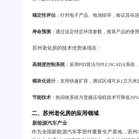
稳定性评估
：针对电子产品、电池组等，验证其在
寿命预测
：通过设定特定环境参数，推算产品的使
苏州老化房的技术优势体现在：
高精度控制系统
：采用PID算法与PLC/SCADA系
模块化设计
：支持快速扩容，测试区域可从1立方米扩
节能技术
：热回收系统与变频压缩机技术可降低30%
二、苏州老化房的应用领域
新能源汽车产业
作为全国新能源汽车零部件重要生产基地，苏州