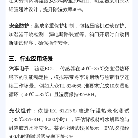
在30分钟内将湿度从98%降至20%RH。蒸发器采用亲水
铝箔翅片设计，提升除湿效率40%。
安全防护
：集成多重保护机制，包括压缩机过载保护、
加湿器干烧检测、漏电断路装置等。箱门开启时自动切
断测试程序，确保操作安全。
三、行业应用场景
汽车电子
：验证ECU、传感器在-40℃~85℃交变湿热环
境下的功能稳定性，模拟寒带冬季冷启动与热带雨季连
续工作场景。例如大众TL 82466标准要求完成10次温度
循环（-40℃↔85℃）且湿度保持95%RH。
光伏组件
：依据IEC 61215标准进行湿热老化测试
（85℃/85%RH，1000小时），评估背板材料水解风险与
封装胶透水率变化。某企业测试数据显示，EVA胶膜经
500小时测试后透光率下降≤ %。