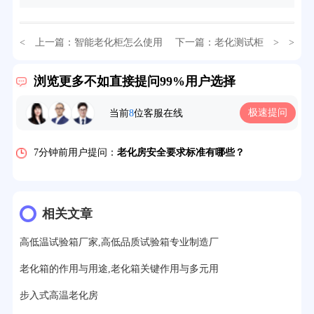
< 上一篇：
智能老化柜怎么使用
下一篇：
老化测试柜
> >
32分钟前用户提问：
氙灯老化试验箱价格多少？
浏览更多不如直接提问99%用户选择
2分钟前用户提问：
大型高温老化房价格多少钱？
极速提问
当前
8
位客服在线
5分钟前用户提问：
高温恒温试验箱待机温度多少？
7分钟前用户提问：
老化房安全要求标准有哪些？
10分钟前用户提问：
高温老化房一般温度多少？
12分钟前用户提问：
氙灯老化1小时等于多少天？
相关文章
13分钟前用户提问：
恒温老化房500立方米多少钱？
高低温试验箱厂家,高低品质试验箱专业制造厂
15分钟前用户提问：
高低温试验箱玻璃用什么材料？
老化箱的作用与用途,老化箱关键作用与多元用
17分钟前用户提问：
步入式老化房有多大的？
步入式高温老化房