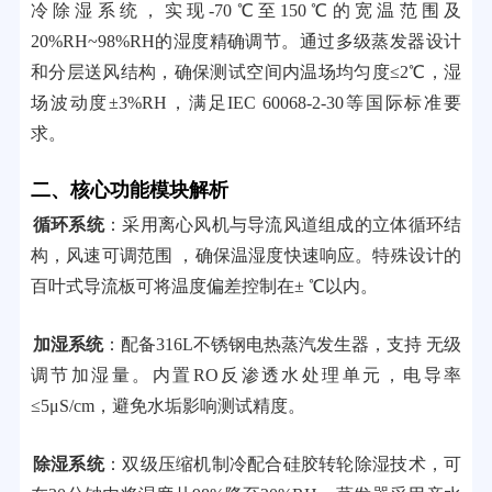
冷除湿系统，实现-70℃至150℃的宽温范围及
20%RH~98%RH的湿度精确调节。通过多级蒸发器设计
和分层送风结构，确保测试空间内温场均匀度≤2℃，湿
场波动度±3%RH，满足IEC 60068-2-30等国际标准要
求。
二、核心功能模块解析
循环系统
：采用离心风机与导流风道组成的立体循环结
构，风速可调范围 ，确保温湿度快速响应。特殊设计的
百叶式导流板可将温度偏差控制在± ℃以内。
加湿系统
：配备316L不锈钢电热蒸汽发生器，支持 无级
调节加湿量。内置RO反渗透水处理单元，电导率
≤5μS/cm，避免水垢影响测试精度。
除湿系统
：双级压缩机制冷配合硅胶转轮除湿技术，可