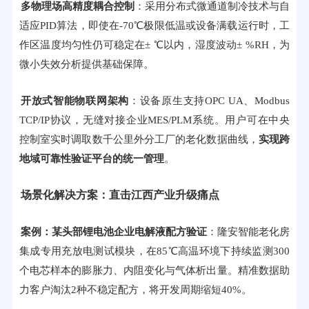
多物理场高精度耦合控制
：采用分布式微通道制冷技术与自
适应PID算法，即使在-70℃极限低温或设备满载运行时，工
作区温度均匀性仍可稳定在± ℃以内，湿度波动± %RH，为
微小失效分析提供基础保障。
开放式智能物联网架构
：设备原生支持OPC UA、Modbus
TCP/IP协议，无缝对接企业MES/PLM系统。用户可在中央
控制室实时调取数千公里外分工厂的老化数据曲线，
实现跨
地域可靠性验证平台的统一管理
。
场景化解决方案：直击江西产业升级痛点
案例：某头部锂电池企业电解液配方验证
：隆安智能老化房
集成专用充放电测试模块，在85℃高温环境下持续监测300
个电芯样本的膨胀力、内阻变化与气体析出量。精准数据助
力客户淘汰2种不稳定配方，将开发周期缩短40%。