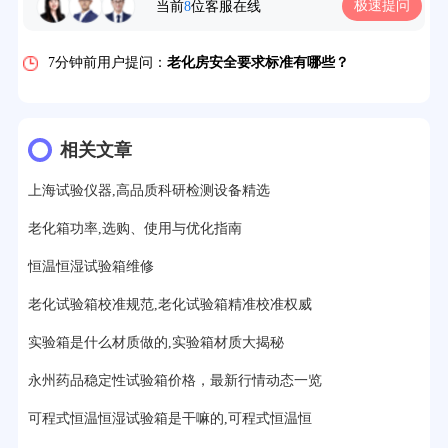
极速提问
当前
8
位客服在线
7分钟前用户提问：
老化房安全要求标准有哪些？
10分钟前用户提问：
高温老化房一般温度多少？
12分钟前用户提问：
氙灯老化1小时等于多少天？
13分钟前用户提问：
恒温老化房500立方米多少钱？
相关文章
15分钟前用户提问：
高低温试验箱玻璃用什么材料？
上海试验仪器,高品质科研检测设备精选
17分钟前用户提问：
步入式老化房有多大的？
老化箱功率,选购、使用与优化指南
22分钟前用户提问：
紫外线老化箱辐照时间是多久？
恒温恒湿试验箱维修
25分钟前用户提问：
老化箱和干燥箱区别？
老化试验箱校准规范,老化试验箱精准校准权威
实验箱是什么材质做的,实验箱材质大揭秘
27分钟前用户提问：
移动电源老化柜与电池柜的区别？
永州药品稳定性试验箱价格，最新行情动态一览
32分钟前用户提问：
氙灯老化试验箱价格多少？
可程式恒温恒湿试验箱是干嘛的,可程式恒温恒
2分钟前用户提问：
大型高温老化房价格多少钱？