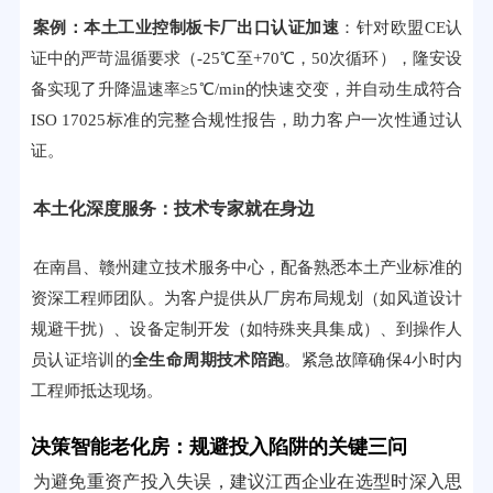
案例：本土工业控制板卡厂出口认证加速
：针对欧盟CE认
证中的严苛温循要求（-25℃至+70℃，50次循环），隆安设
备实现了升降温速率≥5℃/min的快速交变，并自动生成符合
ISO 17025标准的完整合规性报告，助力客户一次性通过认
证。
本土化深度服务：技术专家就在身边
在南昌、赣州建立技术服务中心，配备熟悉本土产业标准的
资深工程师团队。为客户提供从厂房布局规划（如风道设计
规避干扰）、设备定制开发（如特殊夹具集成）、到操作人
员认证培训的
全生命周期技术陪跑
。紧急故障确保4小时内
工程师抵达现场。
决策智能老化房：规避投入陷阱的关键三问
为避免重资产投入失误，建议江西企业在选型时深入思