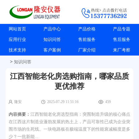
网站首页
产品中心
产品价格
产品专题
应用行业
知识问答
售前服务
售后服务
技术支持
客户案例
厂家介绍
来厂考察
>
知识问答
江西智能老化房选购指南，哪家品质
更优推荐
隆安
2025-07-29 11:51:16
459
内容摘要：
江西智能老化房选型指南：突围制造升级的核心痛点
在江西这片制造业蓬勃发展的热土上，产品可靠性已成为企业突
围市场的生死线。一块电路板在极端温度下的性能衰减幅度是多
少？一批新能...