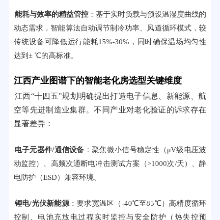
能耗与效率的精益管控
：基于实时负载与预设温湿度曲线的
动态需求，智能算法自动调节制冷功率、风道循环模式，较
传统设备可降低运行能耗15%-30%，同时确保温场均匀性
达到± ℃的高标准。
江西产业图谱下的智能老化房选型关键维度
江西“十四五”规划明确提出打造电子信息、新能源、航
空等先进制造业集群。不同产业对老化验证的诉求存在
显著差异：
电子元器件/通信设备
：聚焦微小信号稳定性（μV级电压波
动监控）、高频次通断电冲击测试方案（>1000次/天）、静
电防护（ESD）兼容环境。
锂电/光伏新能源
：要求宽温区（-40℃至85℃）高精度循环
控制、电池充放电过程实时监控与安全防护（热失控预