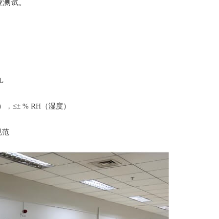
业测试。
L
，≤± % RH（湿度）
规范