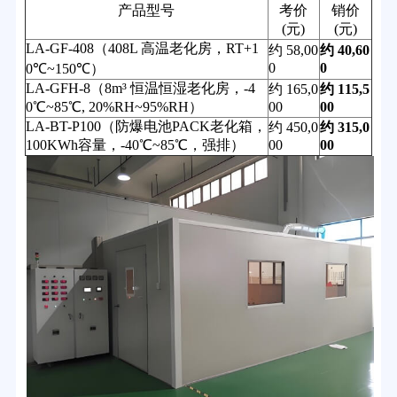
产品型号
考价
销价
(元)
(元)
LA-GF-408（408L 高温老化房，RT+1
约 58,00
约 40,60
0
0
0℃~150℃）
LA-GFH-8（8m³ 恒温恒湿老化房，-4
约 165,0
约 115,5
0℃~85℃, 20%RH~95%RH）
00
00
LA-BT-P100（防爆电池PACK老化箱，
约 450,0
约 315,0
100KWh容量，-40℃~85℃，强排）
00
00