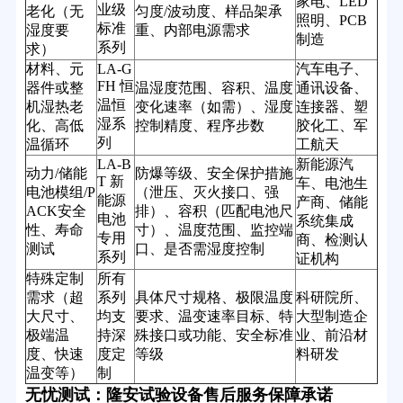
家电、LED
业级
老化（无
匀度/波动度、样品架承
照明、PCB
标准
湿度要
重、内部电源需求
制造
系列
求）
材料、元
LA-G
汽车电子、
FH 恒
器件或整
温湿度范围、容积、温度
通讯设备、
温恒
机湿热老
变化速率（如需）、湿度
连接器、塑
湿系
化、高低
控制精度、程序步数
胶化工、军
列
温循环
工航天
LA-B
新能源汽
动力/储能
防爆等级、安全保护措施
T 新
车、电池生
电池模组/P
（泄压、灭火接口、强
能源
产商、储能
ACK安全
排）、容积（匹配电池尺
电池
系统集成
性、寿命
寸）、温度范围、监控端
专用
商、检测认
测试
口、是否需湿度控制
系列
证机构
特殊定制
所有
需求（超
系列
具体尺寸规格、极限温度
科研院所、
大尺寸、
均支
要求、温变速率目标、特
大型制造企
极端温
持深
殊接口或功能、安全标准
业、前沿材
度、快速
度定
等级
料研发
温变等）
制
无忧测试：隆安试验设备售后服务保障承诺