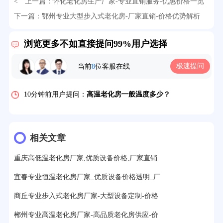
< 上一篇：
怀化老化房生产厂家-专业直销服务-优惠价格一览
32分钟前用户提问：
氙灯老化试验箱价格多少？
下一篇：
鄂州专业大型步入式老化房-厂家直销-价格优势解析
2分钟前用户提问：
大型高温老化房价格多少钱？
> >
浏览更多不如直接提问99%用户选择
5分钟前用户提问：
高温恒温试验箱待机温度多少？
7分钟前用户提问：
老化房安全要求标准有哪些？
极速提问
当前
8
位客服在线
10分钟前用户提问：
高温老化房一般温度多少？
12分钟前用户提问：
氙灯老化1小时等于多少天？
13分钟前用户提问：
恒温老化房500立方米多少钱？
相关文章
15分钟前用户提问：
高低温试验箱玻璃用什么材料？
重庆高低温老化房厂家,优质设备价格,厂家直销
17分钟前用户提问：
步入式老化房有多大的？
宜春专业恒温老化房厂家_优质设备价格透明_厂
22分钟前用户提问：
紫外线老化箱辐照时间是多久？
商丘专业步入式老化房厂家-大型设备定制-价格
25分钟前用户提问：
老化箱和干燥箱区别？
郴州专业高温老化房厂家-高品质老化房供应-价