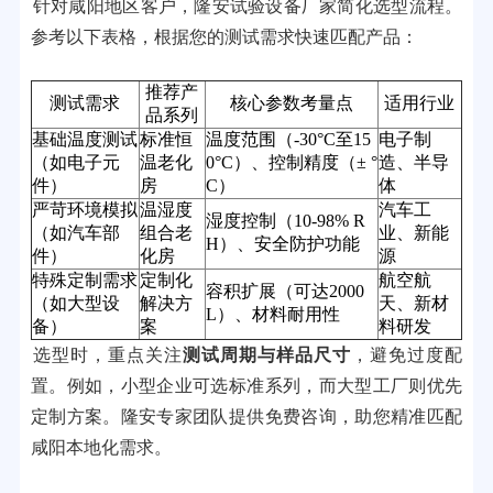
针对咸阳地区客户，隆安试验设备厂家简化选型流程。
参考以下表格，根据您的测试需求快速匹配产品：
推荐产
测试需求
核心参数考量点
适用行业
品系列
基础温度测试
标准恒
温度范围（-30°C至15
电子制
（如电子元
温老化
0°C）、控制精度（± °
造、半导
件）
房
C）
体
严苛环境模拟
温湿度
汽车工
湿度控制（10-98% R
（如汽车部
组合老
业、新能
H）、安全防护功能
件）
化房
源
特殊定制需求
定制化
航空航
容积扩展（可达2000
（如大型设
解决方
天、新材
L）、材料耐用性
备）
案
料研发
选型时，重点关注
测试周期与样品尺寸
，避免过度配
置。例如，小型企业可选标准系列，而大型工厂则优先
定制方案。隆安专家团队提供免费咨询，助您精准匹配
咸阳本地化需求。