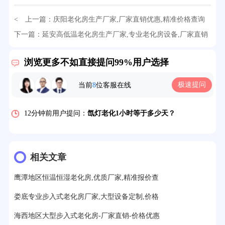
32分钟前用户提问：
氙灯老化试验箱价格多少？
< 上一篇：
庆阳老化房生产厂家,厂家直销优惠,精准价格查询
2分钟前用户提问：
大型高温老化房价格多少钱？
下一篇：
延安高低温老化房生产厂家,专业老化房设备,厂家直销
价格优势
> >
5分钟前用户提问：
高温恒温试验箱待机温度多少？
浏览更多不如直接提问99%用户选择
7分钟前用户提问：
老化房安全要求标准有哪些？
极速提问
当前
8
位客服在线
10分钟前用户提问：
高温老化房一般温度多少？
12分钟前用户提问：
氙灯老化1小时等于多少天？
13分钟前用户提问：
恒温老化房500立方米多少钱？
15分钟前用户提问：
高低温试验箱玻璃用什么材料？
相关文章
17分钟前用户提问：
步入式老化房有多大的？
鹰潭地区恒温恒湿老化房,优质厂家,精准报价查
22分钟前用户提问：
紫外线老化箱辐照时间是多久？
娄底专业步入式老化房厂家,大型设备定制,价格
25分钟前用户提问：
老化箱和干燥箱区别？
海西地区大型步入式老化房-厂家直销-价格优惠