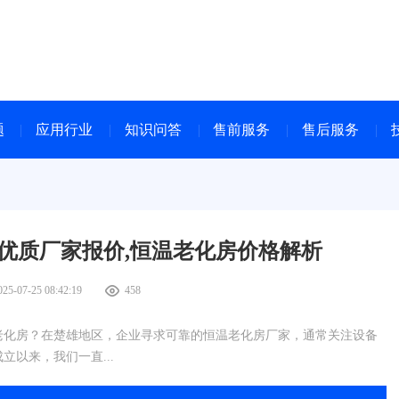
题
应用行业
知识问答
售前服务
售后服务
优质厂家报价,恒温老化房价格解析
025-07-25 08:42:19
458
老化房？在楚雄地区，企业寻求可靠的恒温老化房厂家，通常关注设备
立以来，我们一直...