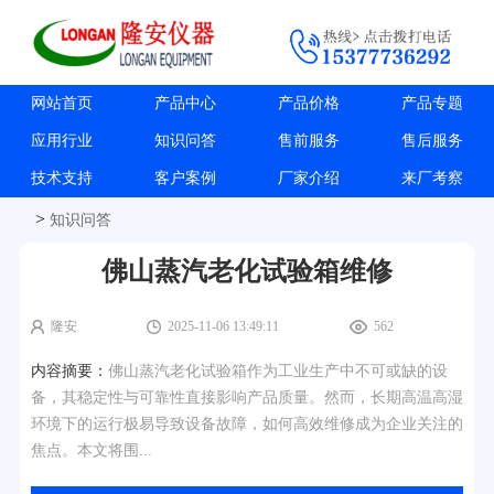
网站首页
产品中心
产品价格
产品专题
应用行业
知识问答
售前服务
售后服务
技术支持
客户案例
厂家介绍
来厂考察
>
知识问答
佛山蒸汽老化试验箱维修
隆安
2025-11-06 13:49:11
562
内容摘要：
佛山蒸汽老化试验箱作为工业生产中不可或缺的设
备，其稳定性与可靠性直接影响产品质量。然而，长期高温高湿
环境下的运行极易导致设备故障，如何高效维修成为企业关注的
焦点。本文将围...