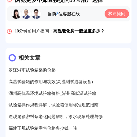
浏览更多不如直接提问99%用户选择
5分钟前用户提问：
高温恒温试验箱待机温度多少？
极速提问
当前
8
位客服在线
7分钟前用户提问：
老化房安全要求标准有哪些？
10分钟前用户提问：
高温老化房一般温度多少？
12分钟前用户提问：
氙灯老化1小时等于多少天？
13分钟前用户提问：
恒温老化房500立方米多少钱？
相关文章
15分钟前用户提问：
高低温试验箱玻璃用什么材料？
罗江淋雨试验箱采购价格
17分钟前用户提问：
步入式老化房有多大的？
高温试验箱的作用与功效(高温测试必备设备)
22分钟前用户提问：
紫外线老化箱辐照时间是多久？
湖州高低温环境试验箱价格_湖州高低温试验箱
25分钟前用户提问：
老化箱和干燥箱区别？
试验箱操作规程详解，试验箱使用标准规范指南
途观尾箱密封条老化问题解析，渗水现象处理与修
27分钟前用户提问：
移动电源老化柜与电池柜的区别？
福建正规试验箱零售价格多少钱一吨
32分钟前用户提问：
氙灯老化试验箱价格多少？