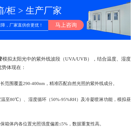
柜 > 生产厂家
马上咨询
保障，厂家直供价更优！
管
模拟太阳光中的紫外线波段（UVA/UVB），结合温度、湿度
优势体现在：
波长范围覆盖290-400nm，精准匹配自然光照的紫外线成分。
至80℃）、湿度循环（50%-95%RH）及冷凝喷淋功能，模拟昼
确保箱体内各位置光照强度偏差≤5%，数据重复性高。