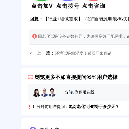
回复：
【行业+测试需求】（如“新能源电池-热失
因老化试验设备参数各异，为确保高效匹配需求，请
32分钟前用户提问：
氙灯老化试验箱价格多少？
< 上一篇：
环境试验箱湿度传感器厂家直销
2分钟前用户提问：
大型高温老化房价格多少钱？
5分钟前用户提问：
高温恒温试验箱待机温度多少？
浏览更多不如直接提问99%用户选择
7分钟前用户提问：
老化房安全要求标准有哪些？
当前
8
位客服在线
10分钟前用户提问：
高温老化房一般温度多少？
12分钟前用户提问：
氙灯老化1小时等于多少天？
13分钟前用户提问：
恒温老化房500立方米多少钱？