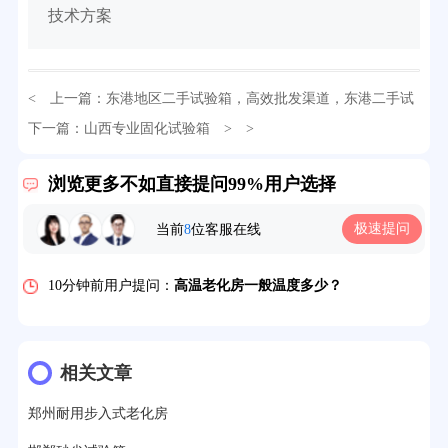
技术方案
< 上一篇：
东港地区二手试验箱，高效批发渠道，东港二手试
32分钟前用户提问：
氙灯老化试验箱价格多少？
验箱供应，批发采购首选
下一篇：
山西专业固化试验箱
> >
2分钟前用户提问：
大型高温老化房价格多少钱？
浏览更多不如直接提问99%用户选择
5分钟前用户提问：
高温恒温试验箱待机温度多少？
极速提问
当前
8
位客服在线
7分钟前用户提问：
老化房安全要求标准有哪些？
10分钟前用户提问：
高温老化房一般温度多少？
12分钟前用户提问：
氙灯老化1小时等于多少天？
13分钟前用户提问：
恒温老化房500立方米多少钱？
相关文章
15分钟前用户提问：
高低温试验箱玻璃用什么材料？
郑州耐用步入式老化房
17分钟前用户提问：
步入式老化房有多大的？