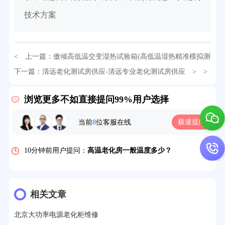
技术方案
< 上一篇：
傲倾高低温交变湿热试验箱(高低温湿热精准模拟测
32分钟前用户提问：
氙灯老化试验箱价格多少？
试)
下一篇：
清远老化测试房供应-清远专业老化测试房供应
> >
2分钟前用户提问：
大型高温老化房价格多少钱？
浏览更多不如直接提问99%用户选择
5分钟前用户提问：
高温恒温试验箱待机温度多少？
极速提问
当前
8
位客服在线
7分钟前用户提问：
老化房安全要求标准有哪些？
10分钟前用户提问：
高温老化房一般温度多少？
12分钟前用户提问：
氙灯老化1小时等于多少天？
13分钟前用户提问：
恒温老化房500立方米多少钱？
相关文章
15分钟前用户提问：
高低温试验箱玻璃用什么材料？
北京大功率电源老化柜维修