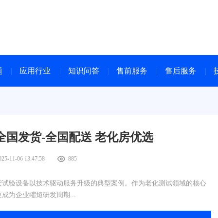
题
应用行业
知识问答
售前服务
售后服务
国发货-全国配送 老化房优选
025-11-06 13:47:58
885
安试验设备以技术驱动服务升级的典型案例。作为老化测试领域的核心
为企业缩短研发周期...