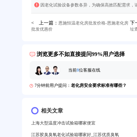
因老化试验设备参数各异，为确保高效匹配需求，请
< 上一篇：
下
恩施恒温老化房批发价格-恩施老化房
批发优惠价
址查
32分钟前用户提问：
氙灯老化试验箱价格多少？
浏览更多不如直接提问99%用户选择
2分钟前用户提问：
大型高温老化房价格多少钱？
当前
8
位客服在线
5分钟前用户提问：
高温恒温试验箱待机温度多少？
7分钟前用户提问：
老化房安全要求标准有哪些？
10分钟前用户提问：
高温老化房一般温度多少？
12分钟前用户提问：
相关文章
氙灯老化1小时等于多少天？
13分钟前用户提问：
恒温老化房500立方米多少钱？
上海大型温度冲击试验箱哪家便宜
15分钟前用户提问：
高低温试验箱玻璃用什么材料？
江苏胶臭臭氧老化试验箱哪家好_江苏优质臭氧