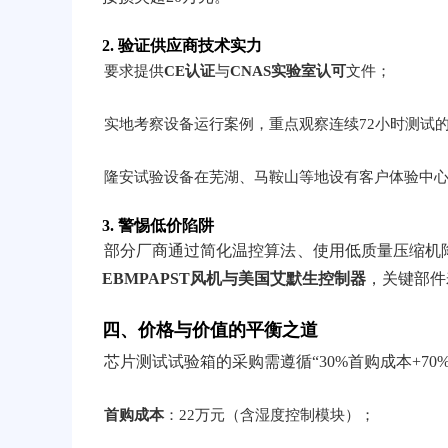
2.
验证供应商技术实力
要求提供
CE认证
与
CNAS实验室认可
文件；
实地考察设备运行案例，重点观察连续72小时测试
隆安试验设备在芜湖、马鞍山等地设有客户体验中
3.
警惕低价陷阱
部分厂商通过简化温控算法、使用低质量压缩机
EBMPAPST风机与美国艾默生控制器
，关键部件
四、价格与价值的平衡之道
芯片测试试验箱的采购需遵循“30%首购成本+70%
首购成本
：22万元（含湿度控制模块）；