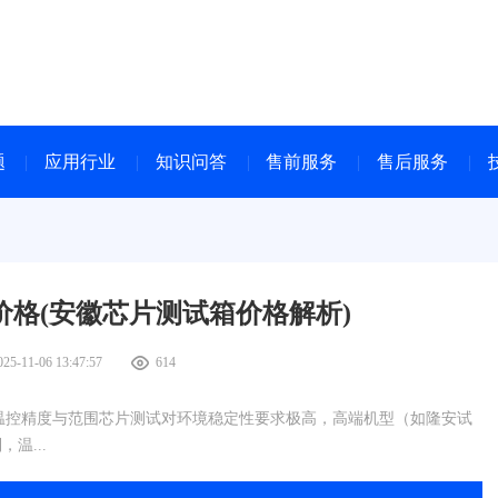
题
应用行业
知识问答
售前服务
售后服务
格(安徽芯片测试箱价格解析)
025-11-06 13:47:57
614
 温控精度与范围芯片测试对环境稳定性要求极高，高端机型（如隆安试
温...