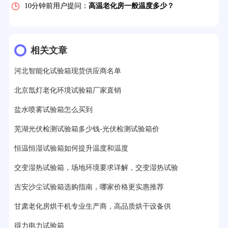
12分钟前用户提问：
氙灯老化1小时等于多少天？
13分钟前用户提问：
恒温老化房500立方米多少钱？
15分钟前用户提问：
高低温试验箱玻璃用什么材料？
相关文章
17分钟前用户提问：
步入式老化房有多大的？
河北智能化试验箱现货供应商名单
22分钟前用户提问：
紫外线老化箱辐照时间是多久？
北京氙灯老化环境试验箱厂家直销
盐水喷雾试验箱怎么买到
25分钟前用户提问：
老化箱和干燥箱区别？
芜湖光伏检测试验箱多少钱-光伏检测试验箱价
27分钟前用户提问：
移动电源老化柜与电池柜的区别？
恒温恒湿试验箱如何提升温度和温度
32分钟前用户提问：
氙灯老化试验箱价格多少？
交变湿热试验箱，场地环境要求详解，交变湿热试验
2分钟前用户提问：
大型高温老化房价格多少钱？
吉安沙尘试验箱选购指南，哪家价格更实惠推荐
甘肃老化房烘干机专业生产商，高品质烘干设备供
得力电力试验箱