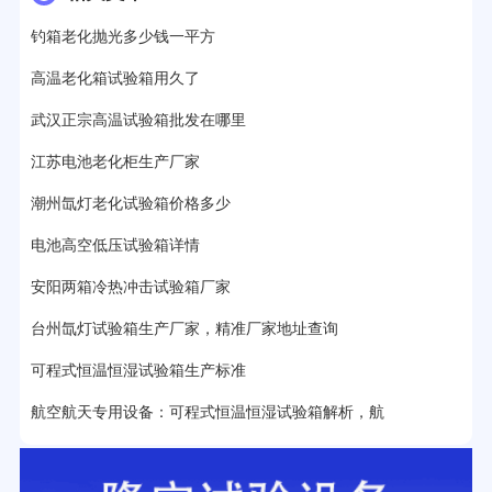
17分钟前用户提问：
步入式老化房有多大的？
钓箱老化抛光多少钱一平方
22分钟前用户提问：
紫外线老化箱辐照时间是多久？
高温老化箱试验箱用久了
25分钟前用户提问：
老化箱和干燥箱区别？
武汉正宗高温试验箱批发在哪里
27分钟前用户提问：
移动电源老化柜与电池柜的区别？
江苏电池老化柜生产厂家
潮州氙灯老化试验箱价格多少
32分钟前用户提问：
氙灯老化试验箱价格多少？
电池高空低压试验箱详情
2分钟前用户提问：
大型高温老化房价格多少钱？
安阳两箱冷热冲击试验箱厂家
台州氙灯试验箱生产厂家，精准厂家地址查询
可程式恒温恒湿试验箱生产标准
航空航天专用设备：可程式恒温恒湿试验箱解析，航