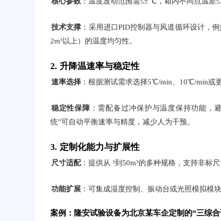
核心参数
：温度波动范围需≤± ℃，箱内不同点温差≤
技术支撑
：采用进口PID控制器与风道循环设计，
2m³以上）的温度均匀性。
2. 升降温速率与稳定性
速率选择
：根据测试需求选择5℃/min、10℃/min
稳定性保障
：需配备过冲保护与温度保持功能，避
统”可自动平衡速率与精度，减少人为干预。
3. 定制化能力与扩展性
尺寸适配
：提供从 ³到50m³的多种规格，支持非标
功能扩展
：可集成湿度控制、振动台或光照模拟模
案例：隆安试验设备为北京某车企定制的“三综合