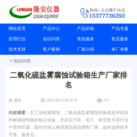
网站首页
产品中心
产品价格
产品专题
应用行业
知识问答
售前服务
售后服务
技术支持
客户案例
厂家介绍
来厂考察
>
知识问答
二氧化硫盐雾腐蚀试验箱生产厂家排
名
隆安
2025-09-03 08:50:58
673
内容摘要：
在工业检测领域，二氧化硫盐雾腐蚀试验箱是评估材
料耐腐蚀性能的核心设备，尤其在汽车、电子、航空航天等行业
中需求旺盛。面对市场上琳琅满目的品牌和厂家，如何选择技术
可靠、服务完...