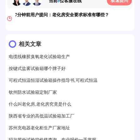
极速提问
当前
8
位客服在线
7分钟前用户提问：
老化房安全要求标准有哪些？
10分钟前用户提问：
高温老化房一般温度多少？
12分钟前用户提问：
氙灯老化1小时等于多少天？
13分钟前用户提问：
相关文章
恒温老化房500立方米多少钱？
15分钟前用户提问：
高低温试验箱玻璃用什么材料？
电缆线橡胶臭氧老化试验箱生产
17分钟前用户提问：
步入式老化房有多大的？
按键式盐雾试验箱哪个牌子好
可程式恒温恒湿试验箱操作指导书,可程式恒温
22分钟前用户提问：
紫外线老化箱辐照时间是多久？
钦州防水试验箱定制厂家
25分钟前用户提问：
老化箱和干燥箱区别？
什么叫老化房,老化房究竟是什么
27分钟前用户提问：
移动电源老化柜与电池柜的区别？
陕西省专业的高低温试验箱加工厂
32分钟前用户提问：
氙灯老化试验箱价格多少？
苏州充电器老化柜生产厂家地址
2分钟前用户提问：
大型高温老化房价格多少钱？
绍兴紫外试验箱价格查询，专业报价一手掌握