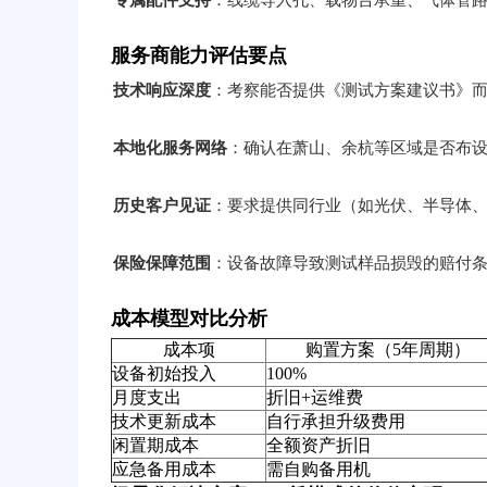
专属配件支持
：线缆导入孔、载物台承重、气体管
服务商能力评估要点
技术响应深度
：考察能否提供《测试方案建议书》
本地化服务网络
：确认在萧山、余杭等区域是否布
历史客户见证
：要求提供同行业（如光伏、半导体
保险保障范围
：设备故障导致测试样品损毁的赔付
成本模型对比分析
成本项
购置方案（5年周期）
设备初始投入
100%
月度支出
折旧+运维费
技术更新成本
自行承担升级费用
闲置期成本
全额资产折旧
应急备用成本
需自购备用机