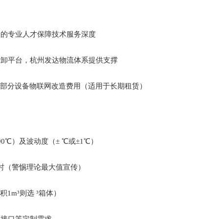
送的专业人才保障技术服务深度
装卸平台，杭州发达物流体系提供支撑
盖部分设备物联网改造费用（适用于长期租赁）
-90℃）及波动度（± ℃或±1℃）
耗时（警惕理论最大值宣传）
1m³则选 ³箱体）