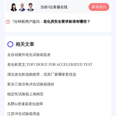
5分钟前用户提问：
高温恒温试验箱待机温度多少？
极速提问
当前
8
位客服在线
7分钟前用户提问：
老化房安全要求标准有哪些？
10分钟前用户提问：
高温老化房一般温度多少？
12分钟前用户提问：
氙灯老化1小时等于多少天？
13分钟前用户提问：
恒温老化房500立方米多少钱？
相关文章
15分钟前用户提问：
高低温试验箱玻璃用什么材料？
全自动紫外老化试验箱批发
17分钟前用户提问：
步入式老化房有多大的？
老化柜英文,TOP CHOICE FOR ACCELERATED TEST
湖北老化柜选购推荐，优质厂家哪家更优选
22分钟前用户提问：
紫外线老化箱辐照时间是多久？
新乡三相冷热冲击试验箱报价
25分钟前用户提问：
老化箱和干燥箱区别？
稳定性试验箱上海精宏
27分钟前用户提问：
移动电源老化柜与电池柜的区别？
名爵hs变速箱老化故障
32分钟前用户提问：
氙灯老化试验箱价格多少？
江苏冲击试验箱用途
2分钟前用户提问：
大型高温老化房价格多少钱？