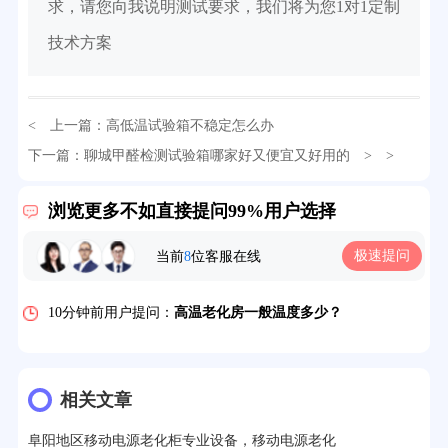
求，请您向我说明测试要求，我们将为您1对1定制
技术方案
< 上一篇：
高低温试验箱不稳定怎么办
32分钟前用户提问：
氙灯老化试验箱价格多少？
下一篇：
聊城甲醛检测试验箱哪家好又便宜又好用的
> >
2分钟前用户提问：
大型高温老化房价格多少钱？
浏览更多不如直接提问99%用户选择
5分钟前用户提问：
高温恒温试验箱待机温度多少？
极速提问
当前
8
位客服在线
7分钟前用户提问：
老化房安全要求标准有哪些？
10分钟前用户提问：
高温老化房一般温度多少？
12分钟前用户提问：
氙灯老化1小时等于多少天？
13分钟前用户提问：
恒温老化房500立方米多少钱？
相关文章
15分钟前用户提问：
高低温试验箱玻璃用什么材料？
阜阳地区移动电源老化柜专业设备，移动电源老化