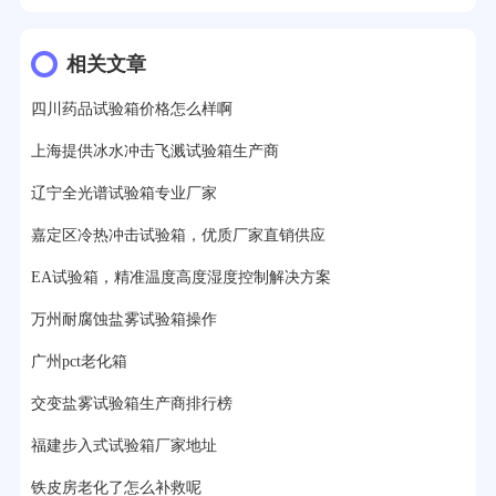
12分钟前用户提问：
氙灯老化1小时等于多少天？
13分钟前用户提问：
恒温老化房500立方米多少钱？
相关文章
15分钟前用户提问：
高低温试验箱玻璃用什么材料？
四川药品试验箱价格怎么样啊
17分钟前用户提问：
步入式老化房有多大的？
上海提供冰水冲击飞溅试验箱生产商
22分钟前用户提问：
紫外线老化箱辐照时间是多久？
辽宁全光谱试验箱专业厂家
25分钟前用户提问：
老化箱和干燥箱区别？
嘉定区冷热冲击试验箱，优质厂家直销供应
EA试验箱，精准温度高度湿度控制解决方案
27分钟前用户提问：
移动电源老化柜与电池柜的区别？
万州耐腐蚀盐雾试验箱操作
32分钟前用户提问：
氙灯老化试验箱价格多少？
广州pct老化箱
2分钟前用户提问：
大型高温老化房价格多少钱？
交变盐雾试验箱生产商排行榜
福建步入式试验箱厂家地址
铁皮房老化了怎么补救呢