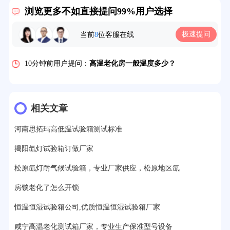
2分钟前用户提问：
大型高温老化房价格多少钱？
浏览更多不如直接提问99%用户选择
5分钟前用户提问：
高温恒温试验箱待机温度多少？
极速提问
当前
8
位客服在线
7分钟前用户提问：
老化房安全要求标准有哪些？
10分钟前用户提问：
高温老化房一般温度多少？
12分钟前用户提问：
氙灯老化1小时等于多少天？
13分钟前用户提问：
恒温老化房500立方米多少钱？
相关文章
15分钟前用户提问：
高低温试验箱玻璃用什么材料？
河南思拓玛高低温试验箱测试标准
17分钟前用户提问：
步入式老化房有多大的？
揭阳氙灯试验箱订做厂家
22分钟前用户提问：
紫外线老化箱辐照时间是多久？
松原氙灯耐气候试验箱，专业厂家供应，松原地区氙
25分钟前用户提问：
老化箱和干燥箱区别？
房锁老化了怎么开锁
恒温恒湿试验箱公司,优质恒温恒湿试验箱厂家
27分钟前用户提问：
移动电源老化柜与电池柜的区别？
咸宁高温老化测试箱厂家，专业生产保准型号设备
32分钟前用户提问：
氙灯老化试验箱价格多少？