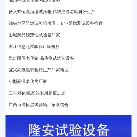
潮州电源老化柜测试机价格
17分钟前用户提问：
步入式老化房有多大的？
步入式恒温恒湿试验箱,精准控温湿助科研生产
22分钟前用户提问：
紫外线老化箱辐照时间是多久？
汕头地区阻燃试验箱供应，专业阻燃测试设备推荐
25分钟前用户提问：
老化箱和干燥箱区别？
山城药品稳定性试验箱厂家
浙江信息化试验箱厂家价格
27分钟前用户提问：
移动电源老化柜与电池柜的区别？
氙灯耐候老化箱,品质测试优选设备
32分钟前用户提问：
氙灯老化试验箱价格多少？
宜兴高低温试验箱生产厂家地址
2分钟前用户提问：
大型高温老化房价格多少钱？
小型高温老化房厂家
二手老化柜,高效耐用超值之选
广西恒温恒湿试验箱厂家直销价