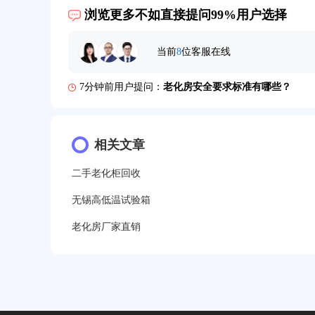
2分钟前用户提问：
大型高温老化房价格多少钱？
浏览更多不如直接提问99%用户选择
5分钟前用户提问：
高温恒温试验箱待机温度多少？
当前
8
位客服在线
7分钟前用户提问：
老化房安全要求标准有哪些？
10分钟前用户提问：
高温老化房一般温度多少？
12分钟前用户提问：
氙灯老化1小时等于多少天？
13分钟前用户提问：
相关文章
恒温老化房500立方米多少钱？
15分钟前用户提问：
高低温试验箱玻璃用什么材料？
二手老化柜回收
17分钟前用户提问：
步入式老化房有多大的？
无锡高低温试验箱
老化房厂家直销
22分钟前用户提问：
紫外线老化箱辐照时间是多久？
25分钟前用户提问：
老化箱和干燥箱区别？
27分钟前用户提问：
移动电源老化柜与电池柜的区别
32分钟前用户提问：
氙灯老化试验箱价格多少？