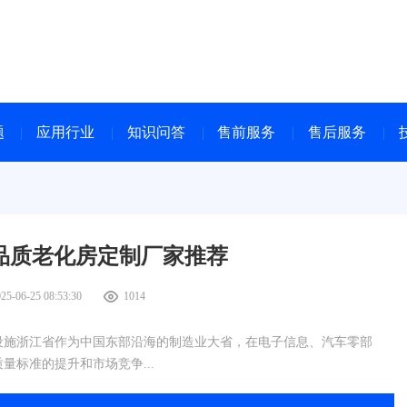
题
应用行业
知识问答
售前服务
售后服务
品质老化房定制厂家推荐
25-06-25 08:53:30
1014
设施浙江省作为中国东部沿海的制造业大省，在电子信息、汽车零部
标准的提升和市场竞争...