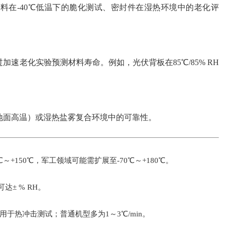
料在-40℃低温下的脆化测试、密封件在湿热环境中的老化评
速老化实验预测材料寿命。例如，光伏背板在85℃/85% RH
地面高温）或湿热盐雾复合环境中的可靠性。
+150℃，军工领域可能需扩展至-70℃～+180℃。
达± % RH。
适用于热冲击测试；普通机型多为1～3℃/min。