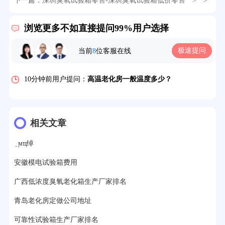
直供
下一篇：
深圳臭氧试验箱零售-深圳臭氧试验箱低价零售
> >
2分钟前用户提问：
大型高温老化房价格多少钱？
浏览更多不如直接提问99%用户选择
5分钟前用户提问：
高温恒温试验箱待机温度多少？
极速提问
当前
8
位客服在线
7分钟前用户提问：
老化房安全要求标准有哪些？
10分钟前用户提问：
高温老化房一般温度多少？
12分钟前用户提问：
氙灯老化1小时等于多少天？
13分钟前用户提问：
恒温老化房500立方米多少钱？
相关文章
15分钟前用户提问：
高低温试验箱玻璃用什么材料？
﮵ϻҵ绰
17分钟前用户提问：
步入式老化房有多大的？
安徽模电试验箱费用
22分钟前用户提问：
紫外线老化箱辐照时间是多久？
广西低浓度臭氧老化箱生产厂家排名
25分钟前用户提问：
老化箱和干燥箱区别？
青岛老化房定做公司地址
可靠性试验箱生产厂家排名
27分钟前用户提问：
移动电源老化柜与电池柜的区别？