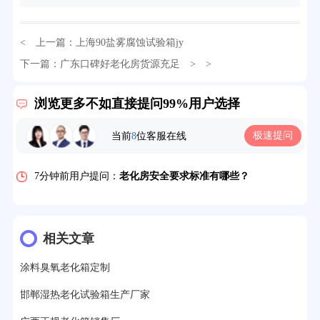
< 上一篇：
上海90盐雾腐蚀试验箱jy
下一篇：
广东口碑好老化房货源充足
> >
32分钟前用户提问：
氙灯老化试验箱价格多少？
浏览更多不如直接提问99%用户选择
2分钟前用户提问：
大型高温老化房价格多少钱？
5分钟前用户提问：
高温恒温试验箱待机温度多少？
极速提问
当前
8
位客服在线
7分钟前用户提问：
老化房安全要求标准有哪些？
10分钟前用户提问：
高温老化房一般温度多少？
12分钟前用户提问：
氙灯老化1小时等于多少天？
相关文章
13分钟前用户提问：
恒温老化房500立方米多少钱？
涂料臭氧老化箱定制
15分钟前用户提问：
高低温试验箱玻璃用什么材料？
邯郸湿热老化试验箱生产厂家
17分钟前用户提问：
步入式老化房有多大的？