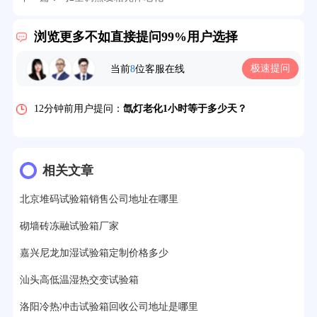
5分钟前用户提问：
高温恒温试验箱待机温度多少？
浏览更多不如直接提问99%用户选择
7分钟前用户提问：
老化房安全要求标准有哪些？
极速提问
当前
8
位客服在线
10分钟前用户提问：
高温老化房一般温度多少？
12分钟前用户提问：
氙灯老化1小时等于多少天？
13分钟前用户提问：
恒温老化房500立方米多少钱？
15分钟前用户提问：
高低温试验箱玻璃用什么材料？
相关文章
17分钟前用户提问：
步入式老化房有多大的？
北京堆码试验箱销售公司地址在哪里
22分钟前用户提问：
紫外线老化箱辐照时间是多久？
砌墙砖冻融试验箱厂家
25分钟前用户提问：
老化箱和干燥箱区别？
嘉兴尼龙加湿试验箱定制价格多少
27分钟前用户提问：
移动电源老化柜与电池柜的区别？
汕头高低温湿热交变试验箱
洛阳冷热冲击试验箱回收公司地址是哪里
32分钟前用户提问：
氙灯老化试验箱价格多少？