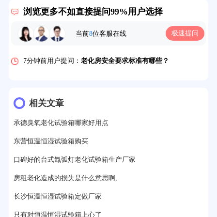
2分钟前用户提问：
大型高温老化房价格多少钱？
浏览更多不如直接提问99%用户选择
5分钟前用户提问：
高温恒温试验箱待机温度多少？
极速提问
当前
8
位客服在线
7分钟前用户提问：
老化房安全要求标准有哪些？
10分钟前用户提问：
高温老化房一般温度多少？
12分钟前用户提问：
氙灯老化1小时等于多少天？
13分钟前用户提问：
恒温老化房500立方米多少钱？
相关文章
15分钟前用户提问：
高低温试验箱玻璃用什么材料？
承德臭氧老化试验箱哪家好用点
17分钟前用户提问：
步入式老化房有多大的？
东营恒温恒湿试验箱购买
22分钟前用户提问：
紫外线老化箱辐照时间是多久？
口碑好的台式氙弧灯老化试验箱生产厂家
25分钟前用户提问：
老化箱和干燥箱区别？
房租老化造成的损失是什么意思啊,
长沙恒温恒湿试验箱定做厂家
27分钟前用户提问：
移动电源老化柜与电池柜的区别？
只有对恒温恒湿试验箱上心了
32分钟前用户提问：
氙灯老化试验箱价格多少？