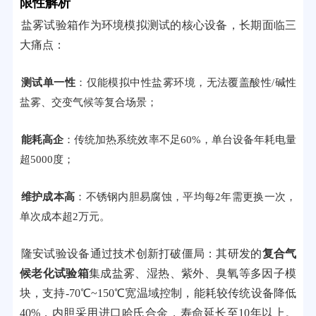
限性解析
盐雾试验箱作为环境模拟测试的核心设备，长期面临三
大痛点：
测试单一性
：仅能模拟中性盐雾环境，无法覆盖酸性/碱性
盐雾、交变气候等复合场景；
能耗高企
：传统加热系统效率不足60%，单台设备年耗电量
超5000度；
维护成本高
：不锈钢内胆易腐蚀，平均每2年需更换一次，
单次成本超2万元。
隆安试验设备通过技术创新打破僵局：其研发的
复合气
候老化试验箱
集成盐雾、湿热、紫外、臭氧等多因子模
块，支持-70℃~150℃宽温域控制，能耗较传统设备降低
40%，内胆采用进口哈氏合金，寿命延长至10年以上。