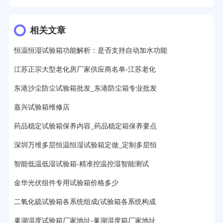
13分钟前用户提问：
恒温老化房500立方米多少钱？
相关文章
15分钟前用户提问：
高低温试验箱玻璃用什么材料？
恒温恒湿试验箱功能解析：是否支持自动加水功能
17分钟前用户提问：
步入式老化房有多大的？
江苏正宗大型老化房厂家供应商名单-江苏老化
22分钟前用户提问：
紫外线老化箱辐照时间是多久？
东港沙尘防尘试验箱批发_东港防尘箱专业批发
25分钟前用户提问：
老化箱和干燥箱区别？
嘉兴试验箱维修店
27分钟前用户提问：
移动电源老化柜与电池柜的区别？
药品稳定试验箱保养内容_药品稳定箱保养要点
32分钟前用户提问：
氙灯老化试验箱价格多少？
深圳万维多层恒温恒湿试验箱定做_定制多层恒
2分钟前用户提问：
大型高温老化房价格多少钱？
智能低温低湿试验箱-精准控温控湿智能测试
金华光伏组件专用试验箱价格多少
二氧化硫试验箱各系统组成(试验箱各系统构成
巢湖湿度试验箱厂家地址-巢湖湿度箱厂家地址