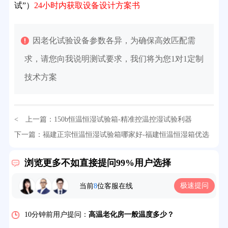
试”）
24小时内获取设备设计方案书
因老化试验设备参数各异，为确保高效匹配需
求，请您向我说明测试要求，我们将为您1对1定制
技术方案
32分钟前用户提问：
氙灯老化试验箱价格多少？
< 上一篇：
150b恒温恒湿试验箱-精准控温控湿试验利器
下一篇：
福建正宗恒温恒湿试验箱哪家好-福建恒温恒湿箱优选
2分钟前用户提问：
大型高温老化房价格多少钱？
之选
> >
5分钟前用户提问：
高温恒温试验箱待机温度多少？
浏览更多不如直接提问99%用户选择
7分钟前用户提问：
老化房安全要求标准有哪些？
极速提问
当前
8
位客服在线
10分钟前用户提问：
高温老化房一般温度多少？
12分钟前用户提问：
氙灯老化1小时等于多少天？