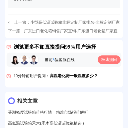
32分钟前用户提问：
氙灯老化试验箱价格多少？
< 上一篇：
小型高低温试验箱非标定制厂家排名-非标定制厂家
实力排名解析
下一篇：
广东进口老化箱销售厂家直销-广东进口老化箱厂家直
2分钟前用户提问：
大型高温老化房价格多少钱？
销价
> >
5分钟前用户提问：
高温恒温试验箱待机温度多少？
浏览更多不如直接提问99%用户选择
7分钟前用户提问：
老化房安全要求标准有哪些？
极速提问
当前
8
位客服在线
10分钟前用户提问：
高温老化房一般温度多少？
12分钟前用户提问：
氙灯老化1小时等于多少天？
13分钟前用户提问：
恒温老化房500立方米多少钱？
相关文章
15分钟前用户提问：
高低温试验箱玻璃用什么材料？
受潮挠度试验箱价格行情，精准市场报价解析
17分钟前用户提问：
步入式老化房有多大的？
高低温试验箱禾木(禾木高低温试验箱精选 )
22分钟前用户提问：
紫外线老化箱辐照时间是多久？