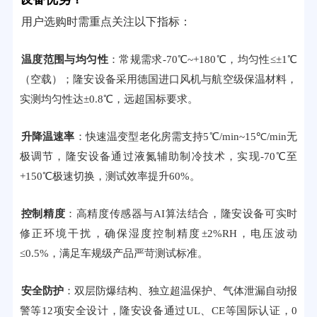
用户选购时需重点关注以下指标：
温度范围与均匀性
：常规需求-70℃~+180℃，均匀性≤±1℃
（空载）；隆安设备采用德国进口风机与航空级保温材料，
实测均匀性达±0.8℃，远超国标要求。
升降温速率
：快速温变型老化房需支持5℃/min~15℃/min无
极调节，隆安设备通过液氮辅助制冷技术，实现-70℃至
+150℃极速切换，测试效率提升60%。
控制精度
：高精度传感器与AI算法结合，隆安设备可实时
修正环境干扰，确保湿度控制精度±2%RH，电压波动
≤0.5%，满足车规级产品严苛测试标准。
安全防护
：双层防爆结构、独立超温保护、气体泄漏自动报
警等12项安全设计，隆安设备通过UL、CE等国际认证，0