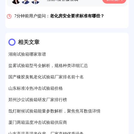
5分钟前用户提问：
高温恒温试验箱待机温度多少？
7分钟前用户提问：
老化房安全要求标准有哪些？
10分钟前用户提问：
高温老化房一般温度多少？
12分钟前用户提问：
氙灯老化1小时等于多少天？
相关文章
13分钟前用户提问：
恒温老化房500立方米多少钱？
湖南试验箱哪家靠谱
15分钟前用户提问：
高低温试验箱玻璃用什么材料？
盐雾试验箱型号全解析，规格种类详细汇总
17分钟前用户提问：
步入式老化房有多大的？
国产橡胶臭氧老化试验箱厂家排名前十名
22分钟前用户提问：
紫外线老化箱辐照时间是多久？
山东标准冷热冲击试验箱价格
25分钟前用户提问：
老化箱和干燥箱区别？
郑州沙尘试验箱研发厂家排行榜
27分钟前用户提问：
移动电源老化柜与电池柜的区别？
氙灯耐候试验箱能量参数解析，聚焦焦耳数值详情
厦门两箱温度冲击试验箱供应商
32分钟前用户提问：
氙灯老化试验箱价格多少？
山东高温高湿老化房，厂家直销优质设备