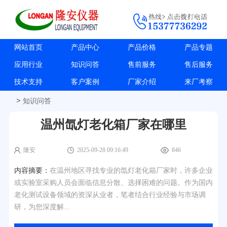
网站首页
产品中心
产品价格
产品专题
应用行业
知识问答
售前服务
售后服务
技术支持
客户案例
厂家介绍
来厂考察
>
知识问答
温州氙灯老化箱厂家在哪里
隆安
2025-09-28 09:16:49
846
内容摘要：
在温州地区寻找专业的氙灯老化箱厂家时，许多企业
或实验室采购人员会面临信息分散、选择困难的问题。作为国内
老化测试设备领域的资深从业者，笔者结合行业经验与市场调
研，为您深度解...