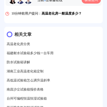
当前
8
位客服在线
7分钟前用户提问：
老化房安全要求标准有哪些？
10分钟前用户提问：
高温老化房一般温度多少？
12分钟前用户提问：
氙灯老化1小时等于多少天？
13分钟前用户提问：
恒温老化房500立方米多少钱？
相关文章
15分钟前用户提问：
高低温试验箱玻璃用什么材料？
高温老化房分类
17分钟前用户提问：
步入式老化房有多大的？
福建耐水试验箱多少钱一台车用
22分钟前用户提问：
紫外线老化箱辐照时间是多久？
防水试验箱讲解
25分钟前用户提问：
老化箱和干燥箱区别？
湖南工业高温老化箱定制
高低温试验箱怎么调升温斜率
27分钟前用户提问：
移动电源老化柜与电池柜的区别？
南昌沙尘试验箱报价表格
32分钟前用户提问：
氙灯老化试验箱价格多少？
台州可编程恒温恒湿试验箱
2分钟前用户提问：
大型高温老化房价格多少钱？