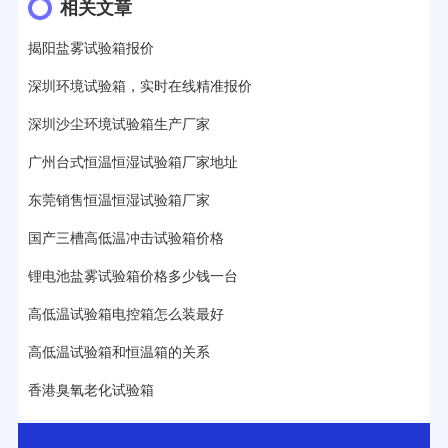
17分钟前用户提问：
步入式老化房有多大的？
相关文章
22分钟前用户提问：
紫外线老化箱辐照时间是多久？
揭阳盐雾试验箱报价
25分钟前用户提问：
老化箱和干燥箱区别？
深圳环境试验箱，实时在线精准报价
27分钟前用户提问：
移动电源老化柜与电池柜的区别？
深圳沙尘环境试验箱生产厂家
32分钟前用户提问：
氙灯老化试验箱价格多少？
广州台式恒温恒湿试验箱厂家地址
东莞销售恒温恒湿试验箱厂家
2分钟前用户提问：
大型高温老化房价格多少钱？
国产三槽高低温冲击试验箱价格
锂电池盐雾试验箱价格多少钱一台
高低温试验箱电控箱怎么装最好
高低温试验箱和恒温箱的关系
香港臭氧老化试验箱