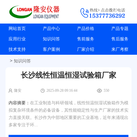
网站首页
产品中心
产品价格
产品专题
应用行业
知识问答
售前服务
售后服务
技术支持
客户案例
厂家介绍
来厂考察
>
知识问答
长沙线性恒温恒湿试验箱厂家
隆安
2025-09-28 09:16:44
550
内容摘要：
在工业制造与科研领域，线性恒温恒湿试验箱作为模
拟复杂环境条件的必备设备，其性能稳定性与生产厂家的技术实
力直接关联。长沙作为中部地区重要的工业基地，近年来涌现出
多家专注于环...