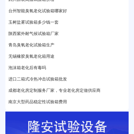
15分钟前用户提问：
高低温试验箱玻璃用什么材料？
台州智能臭氧老化试验箱哪家好
17分钟前用户提问：
步入式老化房有多大的？
玉树盐雾试验箱多少钱一套
22分钟前用户提问：
紫外线老化箱辐照时间是多久？
陕西紫外耐气候试验箱厂家
25分钟前用户提问：
老化箱和干燥箱区别？
青岛臭氧老化试验箱生产
27分钟前用户提问：
移动电源老化柜与电池柜的区别？
无锡橡胶臭氧老化箱用途
32分钟前用户提问：
氙灯老化试验箱价格多少？
泡沫箱老化后有毒吗
2分钟前用户提问：
大型高温老化房价格多少钱？
进口二箱式冷热冲击试验箱批发
成都老化房定制服务厂家，专业老化房定做供应商
南京大型药品稳定性试验箱费用