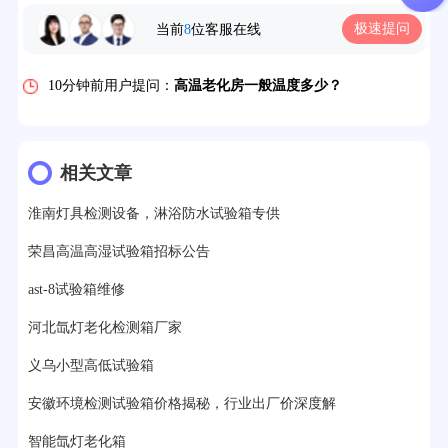
5分钟前用户提问：
高温恒温试验箱待机温度多少？
极速提问
当前
8
位客服在线
7分钟前用户提问：
老化房安全要求标准有哪些？
10分钟前用户提问：
高温老化房一般温度多少？
12分钟前用户提问：
氙灯老化1小时等于多少天？
13分钟前用户提问：
恒温老化房500立方米多少钱？
相关文章
15分钟前用户提问：
高低温试验箱玻璃用什么材料？
淮南灯具检测设备，淋浴防水试验箱专供
17分钟前用户提问：
步入式老化房有多大的？
荣昌高温高湿试验箱招标公告
22分钟前用户提问：
紫外线老化箱辐照时间是多久？
ast-8试验箱维修
25分钟前用户提问：
老化箱和干燥箱区别？
河北氙灯老化检测箱厂家
义乌小型高低试验箱
27分钟前用户提问：
移动电源老化柜与电池柜的区别？
安徽环境检测试验箱价格揭秘，行业出厂价深度解
32分钟前用户提问：
氙灯老化试验箱价格多少？
智能氙灯老化箱
2分钟前用户提问：
大型高温老化房价格多少钱？