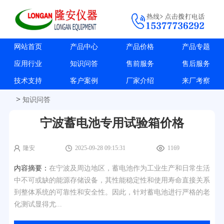
网站首页
产品中心
产品价格
产品专题
应用行业
知识问答
售前服务
售后服务
技术支持
客户案例
厂家介绍
来厂考察
>
知识问答
宁波蓄电池专用试验箱价格
隆安
2025-09-28 09:15:31
1169
内容摘要：
在宁波及周边地区，蓄电池作为工业生产和日常生活
中不可或缺的能源存储设备，其性能稳定性和使用寿命直接关系
到整体系统的可靠性和安全性。因此，针对蓄电池进行严格的老
化测试显得尤...