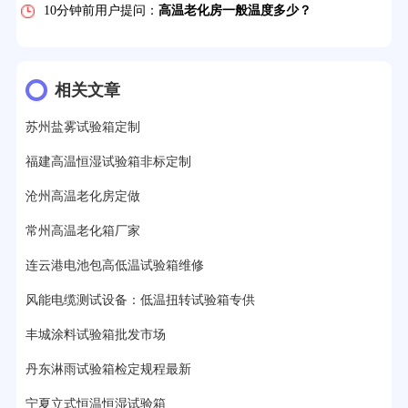
10分钟前用户提问：
高温老化房一般温度多少？
12分钟前用户提问：
氙灯老化1小时等于多少天？
13分钟前用户提问：
恒温老化房500立方米多少钱？
相关文章
15分钟前用户提问：
高低温试验箱玻璃用什么材料？
苏州盐雾试验箱定制
17分钟前用户提问：
步入式老化房有多大的？
福建高温恒湿试验箱非标定制
22分钟前用户提问：
紫外线老化箱辐照时间是多久？
沧州高温老化房定做
25分钟前用户提问：
老化箱和干燥箱区别？
常州高温老化箱厂家
连云港电池包高低温试验箱维修
27分钟前用户提问：
移动电源老化柜与电池柜的区别？
风能电缆测试设备：低温扭转试验箱专供
32分钟前用户提问：
氙灯老化试验箱价格多少？
丰城涂料试验箱批发市场
2分钟前用户提问：
大型高温老化房价格多少钱？
丹东淋雨试验箱检定规程最新
宁夏立式恒温恒湿试验箱