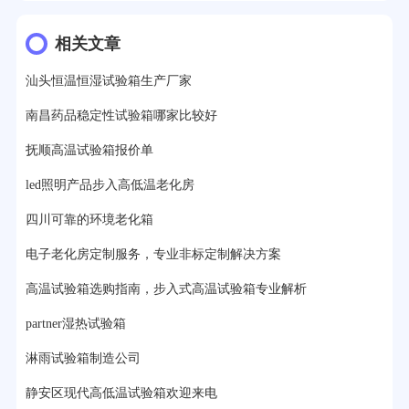
12分钟前用户提问：
氙灯老化1小时等于多少天？
相关文章
13分钟前用户提问：
恒温老化房500立方米多少钱？
汕头恒温恒湿试验箱生产厂家
15分钟前用户提问：
高低温试验箱玻璃用什么材料？
南昌药品稳定性试验箱哪家比较好
17分钟前用户提问：
步入式老化房有多大的？
抚顺高温试验箱报价单
22分钟前用户提问：
紫外线老化箱辐照时间是多久？
led照明产品步入高低温老化房
25分钟前用户提问：
老化箱和干燥箱区别？
四川可靠的环境老化箱
27分钟前用户提问：
移动电源老化柜与电池柜的区别？
电子老化房定制服务，专业非标定制解决方案
32分钟前用户提问：
氙灯老化试验箱价格多少？
高温试验箱选购指南，步入式高温试验箱专业解析
2分钟前用户提问：
大型高温老化房价格多少钱？
partner湿热试验箱
淋雨试验箱制造公司
静安区现代高低温试验箱欢迎来电