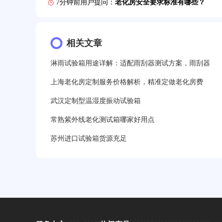
7分钟前用户提问：
老化房安全要求标准有哪些？
10分钟前用户提问：
高温老化房一般温度多少？
12分钟前用户提问：
相关文章
氙灯老化1小时等于多少天？
13分钟前用户提问：
恒温老化房500立方米多少钱？
淋雨试验箱用途详解：适配雨刮器测试方案，雨刮器
15分钟前用户提问：
高低温试验箱玻璃用什么材料？
上海老化房定制服务价格解析，精准定做老化房费
武汉定制型温湿度振动试验箱
17分钟前用户提问：
步入式老化房有多大的？
常熟紫外线老化测试箱哪家好用点
22分钟前用户提问：
紫外线老化箱辐照时间是多久？
苏州进口试验箱货源充足
25分钟前用户提问：
老化箱和干燥箱区别？
27分钟前用户提问：
移动电源老化柜与电池柜的区别
32分钟前用户提问：
氙灯老化试验箱价格多少？
2分钟前用户提问：
大型高温老化房价格多少钱？